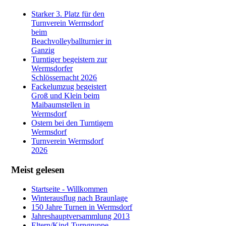
Starker 3. Platz für den
Turnverein Wermsdorf
beim
Beachvolleyballturnier in
Ganzig
Turntiger begeistern zur
Wermsdorfer
Schlössernacht 2026
Fackelumzug begeistert
Groß und Klein beim
Maibaumstellen in
Wermsdorf
Ostern bei den Turntigern
Wermsdorf
Turnverein Wermsdorf
2026
Meist gelesen
Startseite - Willkommen
Winterausflug nach Braunlage
150 Jahre Turnen in Wermsdorf
Jahreshauptversammlung 2013
Eltern/Kind-Turngruppe