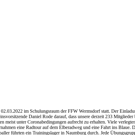
02.03.2022 im Schulungsraum der FFW Wermsdorf statt. Der Einladung
einsvorsitzende Daniel Rode darauf, dass unsere derzeit 233 Mitgliede
en meist unter Coronabedingungen aufrecht zu erhalten. Viele verlegten
rnahmen eine Radtour auf dem Elberadweg und eine Fahrt ins Blaue. Di
ller führten ein Trainingslager in Naumburg durch. Jede Übungsgrupp