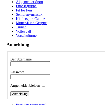
Allgemeiner Sport
Fitnessgruppe
Fit for Fun
Seniorenymnastik
Kindersport Calbitz
Mutter-Kind Gruppe
Turnen
Volleyball
Vorschulturnen
Anmeldung
Benutzername
Passwort
Angemeldet bleiben
Passwort vergessen?