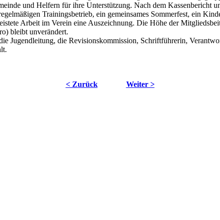
emeinde und Helfern für ihre Unterstützung. Nach dem Kassenbericht u
en regelmäßigen Trainingsbetrieb, ein gemeinsames Sommerfest, ein Kin
 geleistete Arbeit im Verein eine Auszeichnung. Die Höhe der Mitglieds
o) bleibt unverändert.
ie Jugendleitung, die Revisionskommission, Schriftführerin, Verantwor
lt.
< Zurück
Weiter >