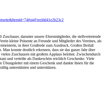
rtseite&Itemid=74#sigFreeIdd41e2b23c2
 Zuschauer, darunter unsere Ehrenmitglieder, die stellvertretende
rein kleine Präsente an Freunde und Mitglieder des Vereines, als
ermeisterin, in ihrer Grußrede zum Ausdruck. Großen Beifall
 Man konnte deutlich erkennen, dass sie das ganze Jahr über
den vielen Zuschauern mit großem Applaus belohnt. Zwischendurch
am und verteilte als Dankeschön reichlich Geschenke. Viele
en Übungsleiter mit einem Geschenk und dankte ihnen für die
äftig unterstützten und unterstützen.