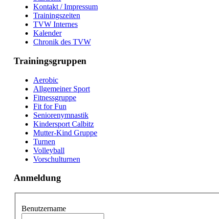
Kontakt / Impressum
Trainingszeiten
TVW Internes
Kalender
Chronik des TVW
Trainingsgruppen
Aerobic
Allgemeiner Sport
Fitnessgruppe
Fit for Fun
Seniorenymnastik
Kindersport Calbitz
Mutter-Kind Gruppe
Turnen
Volleyball
Vorschulturnen
Anmeldung
Benutzername