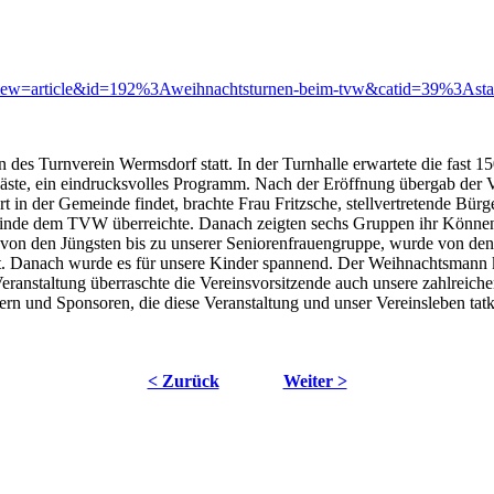
&view=article&id=192%3Aweihnachtsturnen-beim-tvw&catid=39%3Asta
es Turnverein Wermsdorf statt. In der Turnhalle erwartete die fast 150
Gäste, ein eindrucksvolles Programm. Nach der Eröffnung übergab der Ve
in der Gemeinde findet, brachte Frau Fritzsche, stellvertretende Bürg
einde dem TVW überreichte. Danach zeigten sechs Gruppen ihr Können.
ng, von den Jüngsten bis zu unserer Seniorenfrauengruppe, wurde von 
t. Danach wurde es für unsere Kinder spannend. Der Weihnachtsmann k
ranstaltung überraschte die Vereinsvorsitzende auch unsere zahlreich
ern und Sponsoren, die diese Veranstaltung und unser Vereinsleben tatkr
< Zurück
Weiter >