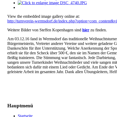
View the embedded image gallery online at:
http://turnverein-wermsdorf.de/index.php?option=com_content
Weitere Bilder von Steffen Kopenhagen sind
hier
zu finden.
Am 03.12.16 fand in Wermsdorf das traditionelle Weihnachtsturnen d
Bürgermeisterin, Vertreter anderer Vereine und weitere geladene 
Dankeschön für ihre Unterstützung. Welche Anerkennung der Sport 
erhielt sie für den Scheck über 500 €, den sie im Namen der Gem
fleißig trainieren. Die Stimmung war fantastisch. Jede Darbietu
sangen unsere Turnerkinder Weihnachtslieder und viele sangen mi
bedankten sich dafür mit einem Lied oder Gedicht. Am Ende der Ve
geleistete Arbeit im gesamten Jahr. Dank allen Übungsleitern, Helf
Hauptmenü
Startseite